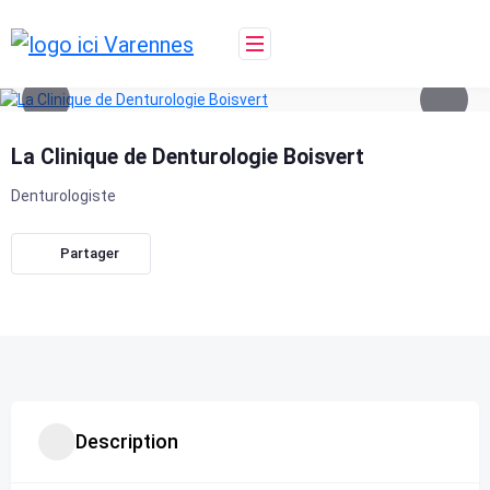
Skip
to
content
La Clinique de Denturologie Boisvert
Denturologiste
Partager
Description