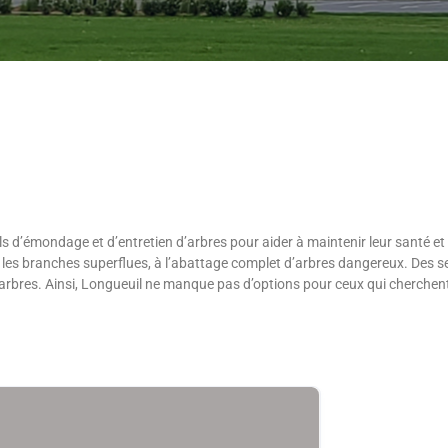
ls d’émondage et d’entretien d’arbres pour aider à maintenir leur santé et
les branches superflues, à l’abattage complet d’arbres dangereux. Des serv
 arbres. Ainsi, Longueuil ne manque pas d’options pour ceux qui cherchent