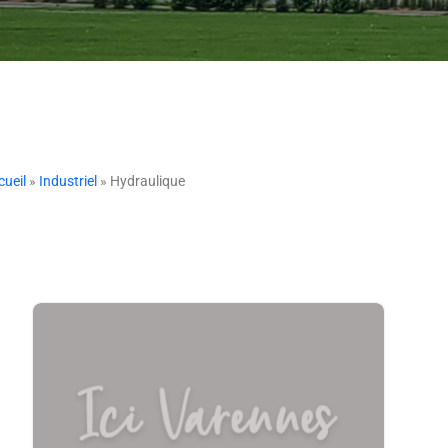
cueil
»
Industriel
» Hydraulique