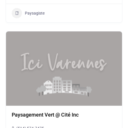
Paysagiste
Paysagement Vert @ Cité Inc