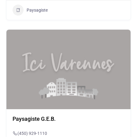
Paysagiste
Paysagiste G.E.B.
(450) 929-1110