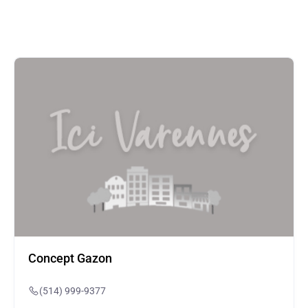
Concept Gazon
(514) 999-9377