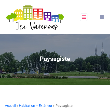
Paysagiste
Accueil
»
Habitation – Extérieur
» Paysagiste