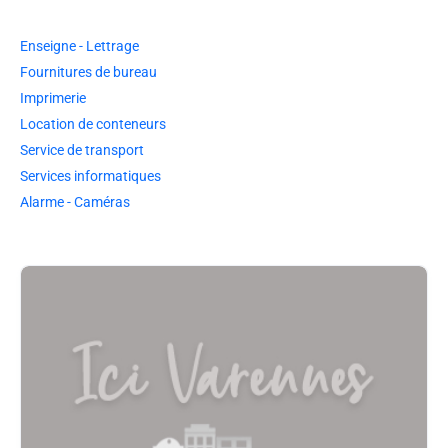
Enseigne - Lettrage
Fournitures de bureau
Imprimerie
Location de conteneurs
Service de transport
Services informatiques
Alarme - Caméras